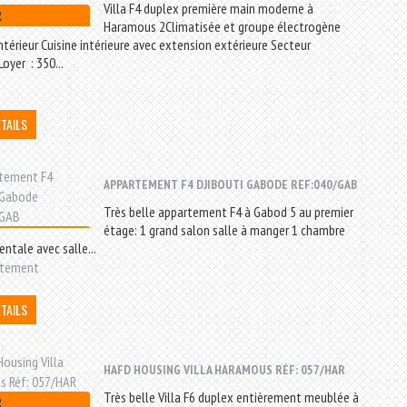
Villa F4 duplex première main moderne à
R
Haramous 2Climatisée et groupe électrogène
ntérieur Cuisine intérieure avec extension extérieure Secteur
Loyer : 350...
ÉTAILS
APPARTEMENT F4 DJIBOUTI GABODE REF:040/GAB
Très belle appartement F4 à Gabod 5 au premier
étage: 1 grand salon salle à manger 1 chambre
entale avec salle...
rtement
ÉTAILS
HAFD HOUSING VILLA HARAMOUS RÉF: 057/HAR
Très belle Villa F6 duplex entièrement meublée à
R