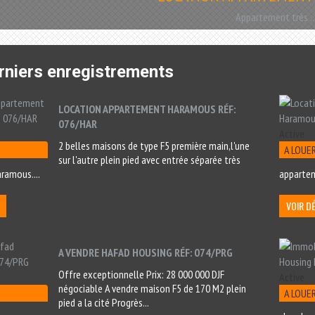
Appartement très ..
rniers enregistrements
LOCATION APPARTEMENT HARAMOUS RÉF:
076/HAR
Active
2 belles maisons de type F5 première main,l'une
A LOUE
sur l'autre plein pied avec entrée séparée très
aramous....
apparteme
VOIR D
A VENDRE HAFAD HOUSING RÉF: 074/PRG
Offre exceptionnelle Prix: 28 000 000 DJF
Active
négociable A vendre maison F5 de 170 M2 plein
A LOUE
pied a la cité Progrès...