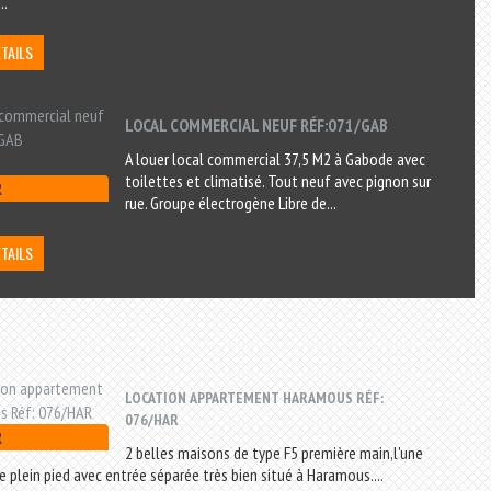
..
ÉTAILS
LOCAL COMMERCIAL NEUF RÉF:071/GAB
A louer local commercial 37,5 M2 à Gabode avec
toilettes et climatisé. Tout neuf avec pignon sur
R
rue. Groupe électrogène Libre de...
ÉTAILS
LOCATION APPARTEMENT HARAMOUS RÉF:
076/HAR
R
2 belles maisons de type F5 première main,l'une
re plein pied avec entrée séparée très bien situé à Haramous....