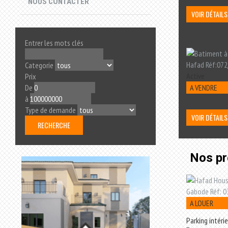
NOUS CONTACTER
VOIR DÉTAILS
Entrer les mots clés
Categorie
Active
Prix
A VENDRE
De
à
Type de demande
VOIR DÉTAILS
Nos pr
A LOUER
Parking intérie