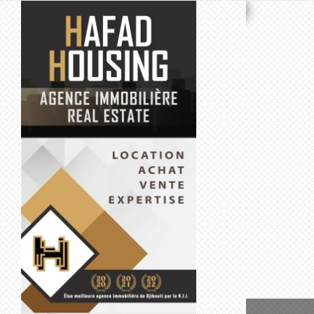
A LOUER
 ..