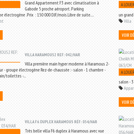
Grand Appartement F3 avec climatisation à
A LOUE
Gabode 5 proche aéroport. Parking
pe électrogène .Prix : 150 000 DJF/mois.Libre de suite....
un grand
nt
Villa
VOIR D
VILLA HARAMOUS2 REF: 042/HAR
Villa première main hyper moderne à Haramous 2-
eur - groupe électrogène Rez-de-chaussée :- salon - 1 chambre -
A LOUE
in/toilettes -...
salon - 3
Appa
VOIR D
VILLA F6 DUPLEX HARAMOUS RÉF: 034/HAR
Très belle villa F6 duplex à Haramous avec vue