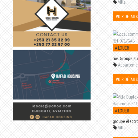
Villa
VOIR DÉTAILS
A LOUER
rue. Groupe él
Apparteme
VOIR DÉTAILS
A LOUER
groupe électro
Villa