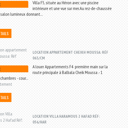
Villa F5, située au Héron avec une piscine
R
intérieure et une vue sur mer.Au rez-de-chaussée
 salon lumineux donnant...
ÉTAILS
LOCATION APPARTEMENT CHEIKH MOUSSA: RÉF
063/CM
A louer Appartements F4 première main sur la
R
route principale à Balbala Cheik Moussa .- 1
 chambres - cour...
rtement
ÉTAILS
LOCATION VILLA HARAMOUS 2 HAFAD RÉF:
056/HAR