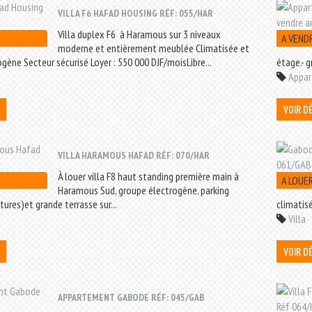
VILLA F6 HAFAD HOUSING RÉF: 055/HAR
Villa duplex F6 à Haramous sur 3 niveaux
A VEND
moderne et entièrement meublée Climatisée et
gène Secteur sécurisé Loyer : 550 000 DJF/moisLibre...
étage.- g
Appa
VOIR D
VILLA HARAMOUS HAFAD RÉF: 070/HAR
À louer villa F8 haut standing première main à
A LOUE
Haramous Sud, groupe électrogène, parking
itures)et grande terrasse sur...
climatisé
Villa
VOIR D
APPARTEMENT GABODE RÉF: 045/GAB