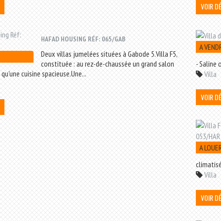
VOIR D
HAFAD HOUSING RÉF: 065/GAB
A VEND
Deux villas jumelées situées à Gabode 5.Villa F5,
constituée : au rez-de-chaussée un grand salon
- Saline
 qu'une cuisine spacieuse.Une...
Villa
VOIR D
A LOUE
climatisé
Villa
VOIR D