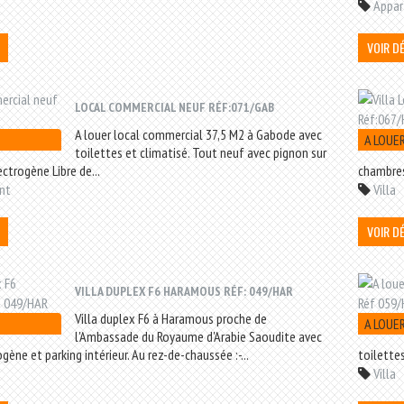
Appa
VOIR D
LOCAL COMMERCIAL NEUF RÉF:071/GAB
A louer local commercial 37,5 M2 à Gabode avec
A LOUE
toilettes et climatisé. Tout neuf avec pignon sur
ectrogène Libre de...
chambres
nt
Villa
VOIR D
VILLA DUPLEX F6 HARAMOUS RÉF: 049/HAR
Villa duplex F6 à Haramous proche de
A LOUE
l'Ambassade du Royaume d'Arabie Saoudite avec
gène et parking intérieur. Au rez-de-chaussée :-...
toilette
Villa