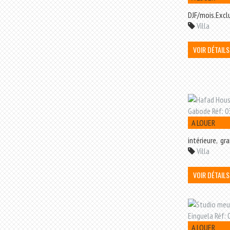
DJF/mois.Exclu
Villa
VOIR DÉTAILS
A LOUER
intérieure, gr
Villa
VOIR DÉTAILS
A LOUER