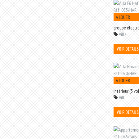
A LOUER
groupe électro
Villa
VOIR DÉTAILS
A LOUER
intérieur (3 vo
Villa
VOIR DÉTAILS