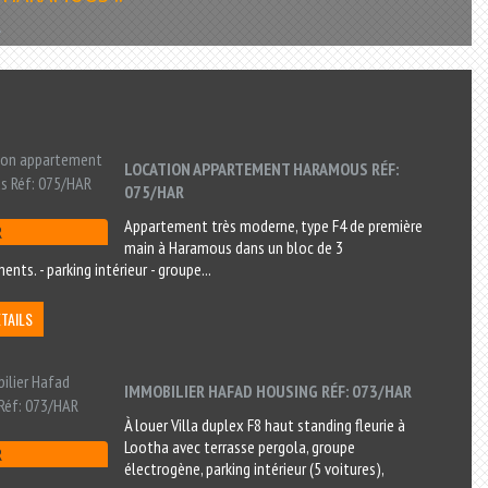
.
LOCATION APPARTEMENT HARAMOUS RÉF:
075/HAR
Appartement très moderne, type F4 de première
R
main à Haramous dans un bloc de 3
nts. - parking intérieur - groupe...
ÉTAILS
IMMOBILIER HAFAD HOUSING RÉF: 073/HAR
À louer Villa duplex F8 haut standing fleurie à
Lootha avec terrasse pergola, groupe
R
électrogène, parking intérieur (5 voitures),