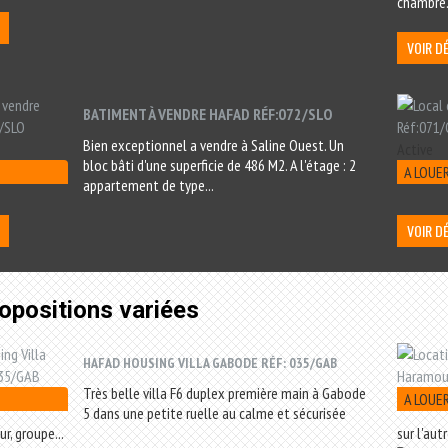
chambre.
VOIR D
BATIMENT À VENDRE HAFAD RÉF:072/SLO
Bien exceptionnel a vendre à Saline Ouest. Un
Active
bloc bâti d'une superficie de 486 M2. A l'étage : 2
A LOUE
appartement de type...
VOIR D
opositions variées
HAFAD HOUSING VILLA GABODE RÉF: 035/GAB
Très belle villa F6 duplex première main à Gabode
A LOUE
5 dans une petite ruelle au calme et sécurisée
ur, groupe...
sur l'aut