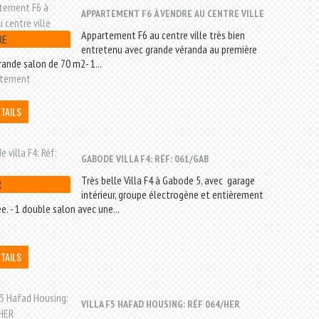
APPARTEMENT F6 À VENDRE AU CENTRE VILLE
Appartement F6 au centre ville très bien
RE
entretenu avec grande véranda au première
rande salon de 70 m2- 1...
rtement
ÉTAILS
GABODE VILLA F4: RÉF: 061/GAB
Très belle Villa F4 à Gabode 5, avec garage
R
intérieur, groupe électrogène et entièrement
e. - 1 double salon avec une...
ÉTAILS
VILLA F5 HAFAD HOUSING: RÉF 064/HER