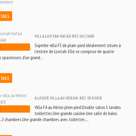
rtement
ÉTAILS
VILLA LOOTAH HAFAD RÉF:067/HAR
Superbe villa F5 de plain-pied idéalement située à
R
l’entrée de Lootah. Elle se compose de quatre
 spacieuses, d’un grand...
ÉTAILS
A LOUER VILLA AU HÉRON: RÉF 059/HER
Villa F4 au Héron plein pied.Double salon.1 lavabo
R
toillettes.Une grande cuisine.Une salle de bains
s.2 chambres.Une grande chambres avec toilettes....