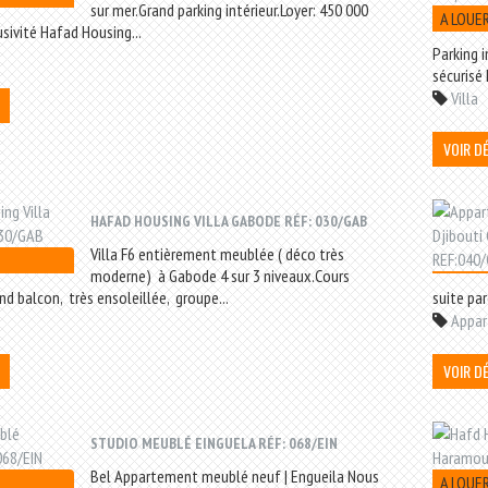
sur mer.Grand parking intérieur.Loyer: 450 000
A LOUE
sivité Hafad Housing...
Parking i
sécurisé 
Villa
VOIR D
HAFAD HOUSING VILLA GABODE RÉF: 030/GAB
Villa F6 entièrement meublée ( déco très
moderne) à Gabode 4 sur 3 niveaux.Cours
and balcon, très ensoleillée, groupe...
suite par
Appa
VOIR D
STUDIO MEUBLÉ EINGUELA RÉF: 068/EIN
Bel Appartement meublé neuf | Engueila Nous
A LOUE